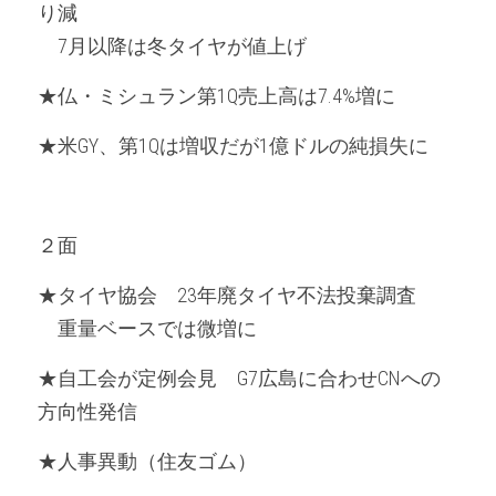
り減
　7月以降は冬タイヤが値上げ
★仏・ミシュラン第1Q売上高は7.4%増に
★米GY、第1Qは増収だが1億ドルの純損失に
２面
★タイヤ協会　23年廃タイヤ不法投棄調査
　重量ベースでは微増に
★自工会が定例会見　G7広島に合わせCNへの
方向性発信
★人事異動（住友ゴム）