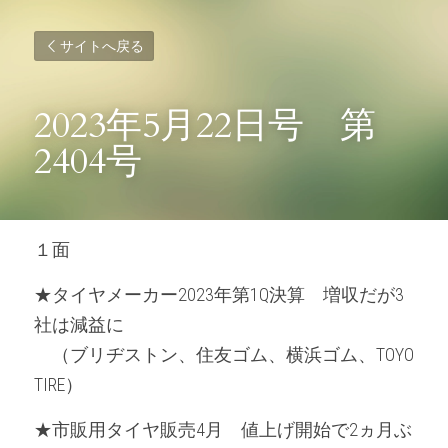
サイトへ戻る
2023年5月22日号　第
2404号
１面
★タイヤメーカー2023年第1Q決算　増収だが3
社は減益に
　（ブリヂストン、住友ゴム、横浜ゴム、TOYO 
TIRE）
★市販用タイヤ販売4月　値上げ開始で2ヵ月ぶ