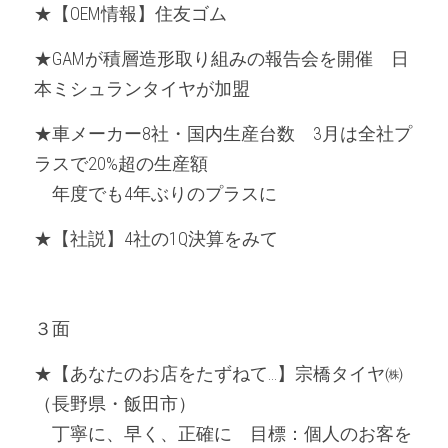
★【OEM情報】住友ゴム
★GAMが積層造形取り組みの報告会を開催　日
本ミシュランタイヤが加盟
★車メーカー8社・国内生産台数　3月は全社プ
ラスで20%超の生産額
　年度でも4年ぶりのプラスに
★【社説】4社の1Q決算をみて
３面
★【あなたのお店をたずねて…】宗橋タイヤ㈱
（長野県・飯田市）
　丁寧に、早く、正確に　目標：個人のお客を