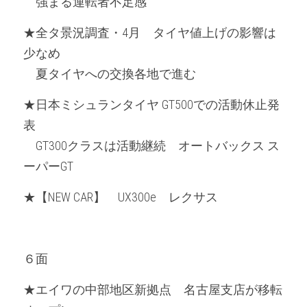
　強まる運転者不足感
★全タ景況調査・4月　タイヤ値上げの影響は
少なめ
　夏タイヤへの交換各地で進む
★日本ミシュランタイヤ GT500での活動休止発
表
　GT300クラスは活動継続　オートバックス ス
ーパーGT
★【NEW CAR】　UX300e　レクサス
６面
★エイワの中部地区新拠点　名古屋支店が移転