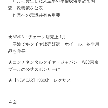
　11月に発生した大型車の車輪脱落事故を調
査。改善策を公表
　作業への意識共有も重要
★APARA・チェーン店売上 1月
　寒波で冬タイヤ販売好調　ホイール、冬季用
品も伸長
★コンチネンタルタイヤ・ジャパン　WBC東京
プールの公式スポンサーに
★【NEW CAR】IS300h　レクサス
４面