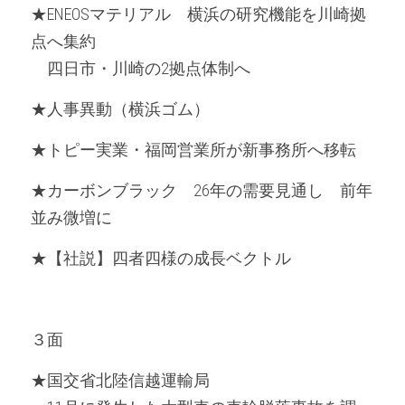
★ENEOSマテリアル　横浜の研究機能を川崎拠
点へ集約 
　四日市・川崎の2拠点体制へ
★人事異動（横浜ゴム）
★トピー実業・福岡営業所が新事務所へ移転
★カーボンブラック　26年の需要見通し　前年
並み微増に
★【社説】四者四様の成長ベクトル
３面
★国交省北陸信越運輸局