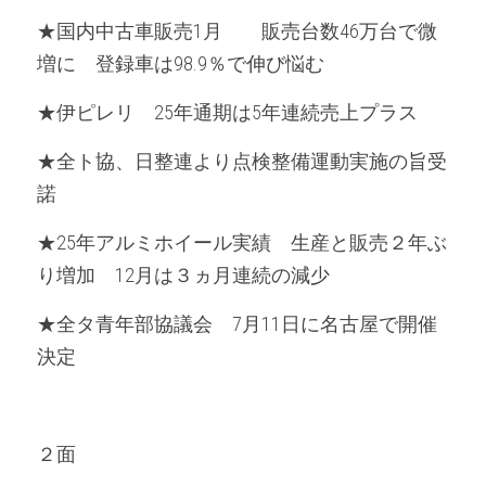
★国内中古車販売1月　　販売台数46万台で微
増に　登録車は98.9％で伸び悩む
★伊ピレリ　25年通期は5年連続売上プラス
★全ト協、日整連より点検整備運動実施の旨受
諾
★25年アルミホイール実績　生産と販売２年ぶ
り増加　12月は３ヵ月連続の減少
★全タ青年部協議会　7月11日に名古屋で開催
決定
２面