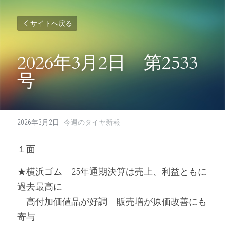
サイトへ戻る
2026年3月2日　第2533
号
2026年3月2日
·
今週のタイヤ新報
１面
★横浜ゴム　25年通期決算は売上、利益ともに
過去最高に
　高付加価値品が好調　販売増が原価改善にも
寄与