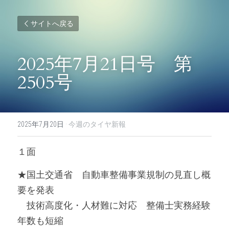
サイトへ戻る
2025年7月21日号　第
2505号
2025年7月20日
·
今週のタイヤ新報
１面
★国土交通省　自動車整備事業規制の見直し概
要を発表
　技術高度化・人材難に対応　整備士実務経験
年数も短縮