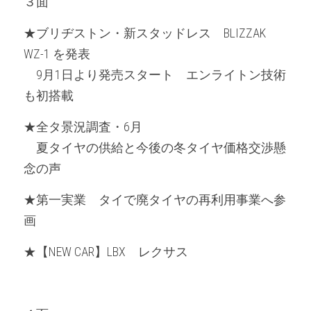
３面
★ブリヂストン・新スタッドレス　BLIZZAK 
WZ-1 を発表
　9月1日より発売スタート　エンライトン技術
も初搭載
★全タ景況調査・6月
　夏タイヤの供給と今後の冬タイヤ価格交渉懸
念の声
★第一実業　タイで廃タイヤの再利用事業へ参
画
★【NEW CAR】LBX　レクサス