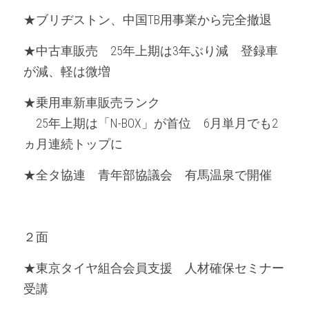
★ブリヂストン、中国TB用事業から完全撤退
★中古車販売　25年上期は3年ぶり減　登録車
が減、軽は微増
★乗用車新車販売ランク
　25年上期は「N-BOX」が首位　6月単月でも2
ヵ月連続トップに
★全タ協連　青年部協議会　有馬温泉で開催
２面
★東京タイヤ組合会員支援　人材確保セミナー
受講