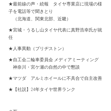
★最前線の声・続報　タイヤ専業店に現場の様
子を電話等で聞きとり
　（北海道、関東北部、近畿）
★宮城・うるし山タイヤ代表に真野浩幸氏が就
任
★人事異動（ブリヂストン）
★自工会二輪車委員会 メディアミーティング
　神奈川・宮ケ瀬の自然の中で懇談
★マツダ　アルミホイールに不具合で自主改善
★【社説】24年タイヤ世界ランク