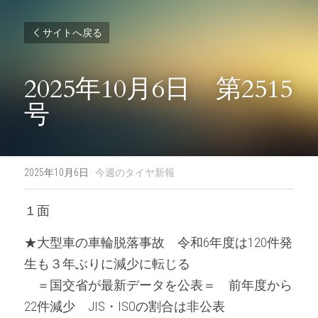
サイトへ戻る
2025年10月6日　第2515
号
2025年10月6日
·
今週のタイヤ新報
１面
★大型車の車輪脱落事故　令和6年度は120件発
生も３年ぶりに減少に転じる
　＝国交省が最新データを公表＝　前年度から
22件減少　JIS・ISOの割合は非公表