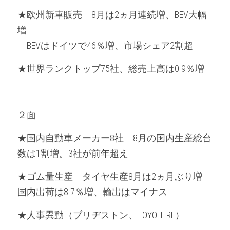
★欧州新車販売　8月は2ヵ月連続増、BEV大幅
増
　BEVはドイツで46％増、市場シェア2割超
★世界ランクトップ75社、総売上高は0.9％増
２面
★国内自動車メーカー8社　8月の国内生産総台
数は1割増。3社が前年超え
★ゴム量生産　タイヤ生産8月は2ヵ月ぶり増　
国内出荷は8.7％増、輸出はマイナス
★人事異動（ブリヂストン、TOYO TIRE）