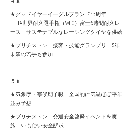
４面
★グッドイヤーイーグルブランド45周年
　FIA世界耐久選手権（WEC）富士6時間耐久レ
ース　サステナブルなレーシングタイヤを供給
★ブリヂストン　接客・技能グランプリ　5年
未満の若手も参加
５面
★気象庁・寒候期予報　全国的に気温ほぼ平年
並み予想
★ブリヂストン　交通安全啓発イベントを実
施。VRも使い安全訴求