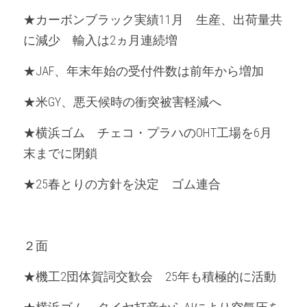
★カーボンブラック実績11月　生産、出荷量共
に減少　輸入は2ヵ月連続増
★JAF、年末年始の受付件数は前年から増加
★米GY、悪天候時の衝突被害軽減へ
★横浜ゴム　チェコ・プラハのOHT工場を6月
末までに閉鎖
★25春とりの方針を決定　ゴム連合
２面
★機工2団体賀詞交歓会　25年も積極的に活動