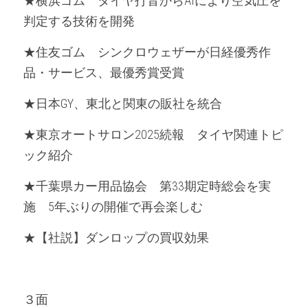
★横浜ゴム　タイヤ打音からAIにより空気圧を
判定する技術を開発
★住友ゴム　シンクロウェザーが日経優秀作
品・サービス、最優秀賞受賞
★日本GY、東北と関東の販社を統合
★東京オートサロン2025続報　タイヤ関連トピ
ック紹介
★千葉県カー用品協会　第33期定時総会を実
施　5年ぶりの開催で再会楽しむ
★【社説】ダンロップの買収効果
３面　