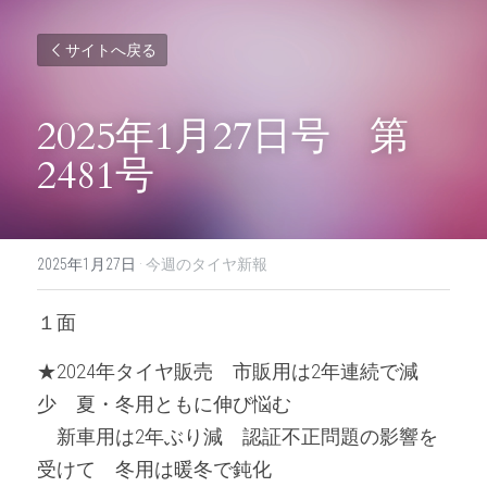
サイトへ戻る
2025年1月27日号　第
2481号
2025年1月27日
·
今週のタイヤ新報
１面
★2024年タイヤ販売　市販用は2年連続で減
少　夏・冬用ともに伸び悩む
　新車用は2年ぶり減　認証不正問題の影響を
受けて　冬用は暖冬で鈍化