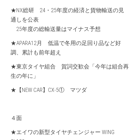
★NX総研　24・25年度の経済と貨物輸送の見
通しを公表
　25年度の総輸送量はマイナス予想
★APARA12月　低温で冬用の足回り品など好
調、累計も前年超え
★東京タイヤ組合　賀詞交歓会「今年は組合再
生の年に」
★【NEW CAR】CX-5①　マツダ
４面
★エイワの新型タイヤチェンジャー WING 