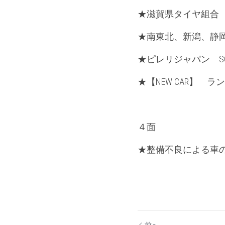
★滋賀県タイヤ組合
★南東北、新潟、静
★ピレリジャパン　SCO
★【NEW CAR】　
４面
★整備不良による車の