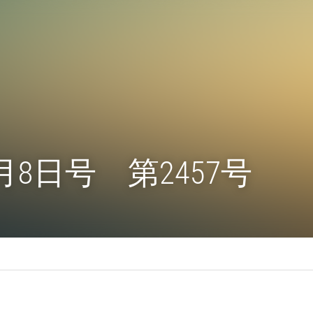
7月8日号　第2457号
ヤ新報