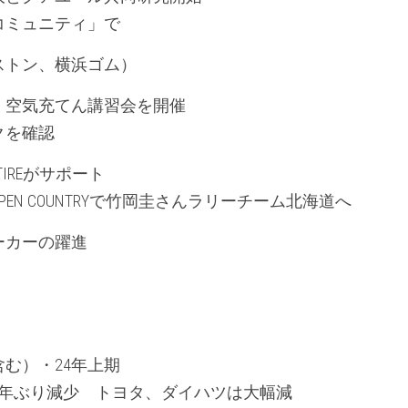
コミュニティ」で
ストン、横浜ゴム）
　空気充てん講習会を開催
クを確認
TIREがサポート
EN COUNTRYで竹岡圭さんラリーチーム北海道へ
ーカーの躍進
む）・24年上期
2年ぶり減少　トヨタ、ダイハツは大幅減