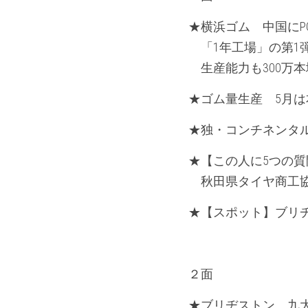
★横浜ゴム　中国にP
　「1年工場」の第1
　生産能力も300万本
★ゴム量生産　5月は
★独・コンチネンタル
★【この人に5つの
　秋田県タイヤ商工協
★【スポット】ブリ
２面
★ブリヂストン　九