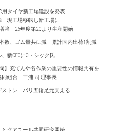
C用タイヤ新工場建設を発表
弾　現工場移転し新工場に
増強　26年度第2Qより生産開始
本数、ゴム量共に減　累計国内出荷1割減
、新CFOにO・シック氏
質問】充てんや各作業の重要性の情報共有を
同組合　三浦 司 理事長
ヂストン　パリ五輪足元支える
大とグアユール共同研究開始