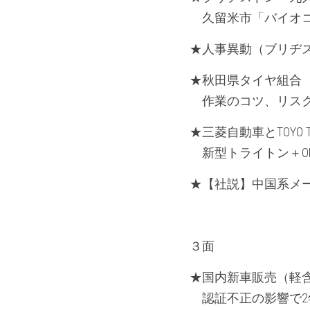
　久留米市「バイオ
★人事異動（ブリヂ
★秋田県タイヤ組合
　作業のコツ、リス
★三菱自動車とTOYO 
　新型トライトン＋OP
★【社説】中国系メ
３面
★国内新車販売（軽含
　認証不正の影響で