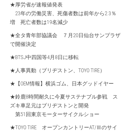
★厚労省が速報値発表
　23年の労働災害、死傷者数は前年から2.3％
増　死亡者数は19名減少
★全タ青年部協議会　７月20日仙台サンプラザ
で開催決定
★BTSJ中四国等4月8日に移転
★人事異動（ブリヂストン、TOYO TIRE）
★【OEM情報】横浜ゴム、日本グッドイヤー
★鈴鹿8時間耐久に今夏サステナブル参戦　ス
ズキ車足元はブリヂストンと開発
　第51回東京モーターサイクルショー
★TOYO TIRE　オープンカントリーAT/Ⅲのサイ