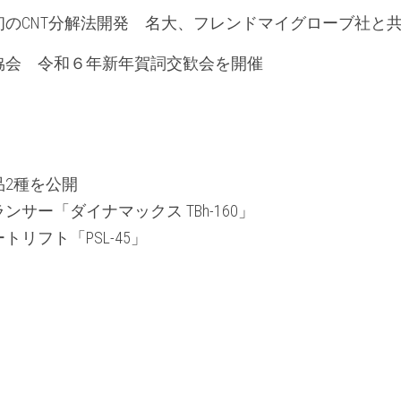
のCNT分解法開発　名大、フレンドマイグローブ社と
協会　令和６年新年賀詞交歓会を開催
品2種を公開　
サー「ダイナマックス TBh-160」
リフト「PSL-45」