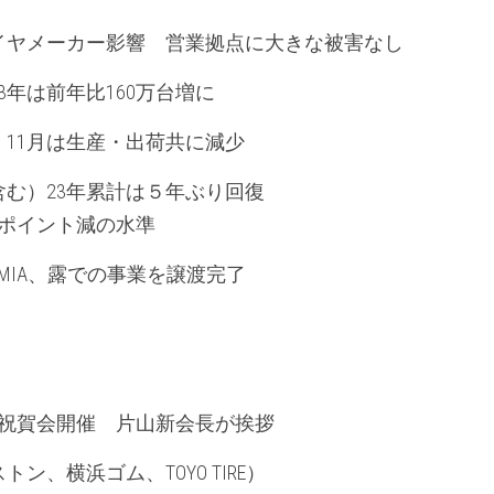
イヤメーカー影響　営業拠点に大きな被害なし
3年は前年比160万台増に
11月は生産・出荷共に減少
む）23年累計は５年ぶり回復
8ポイント減の水準
EMIA、露での事業を譲渡完了
春祝賀会開催　片山新会長が挨拶
ン、横浜ゴム、TOYO TIRE）