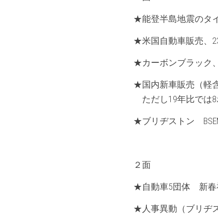
★能登半島地震のタ
★米国自動車販売、2
★カーボンブラック、
★国内新車販売（軽含
　ただし19年比では
★ブリヂストン　BS
２面
★自動車5団体　新
★人事異動（ブリヂスト