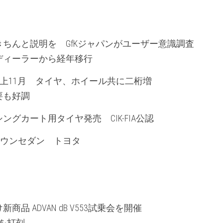
ちんと説明を　GfKジャパンがユーザー意識調査
ディーラーから経年移行
店売上11月　タイヤ、ホイール共に二桁増
要も好調
グカート用タイヤ発売　CIK-FIA公認
クラウンセダン　トヨタ
品 ADVAN dB V553試乗会を開催
を打刻