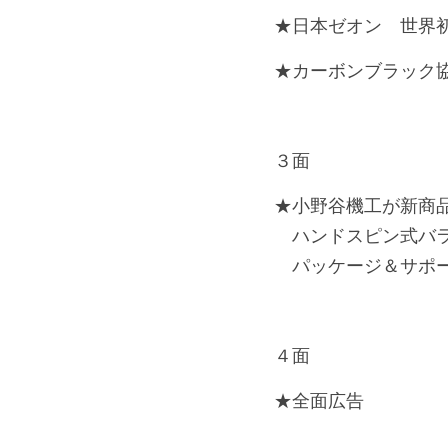
★日本ゼオン　世界初
★カーボンブラック
３面
★小野谷機工が新商
　ハンドスピン式バラン
　パッケージ＆サポート
４面
★全面広告