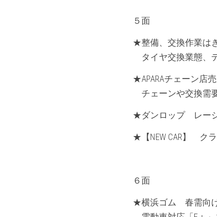
５面
★整備、交換作業はき
　タイヤ交換業態、
★APARAチェーン
　チェーンや交換需
★ダンロップ　レーシン
★【NEW CAR】　
６面
★横浜ゴム　春需向け新商
　電動車対応「E＋」