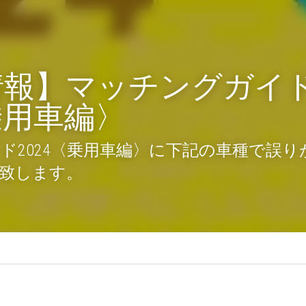
情報】マッチングガイ
〈乗用車編〉
ド2024〈乗用車編〉に下記の車種で誤
致します。