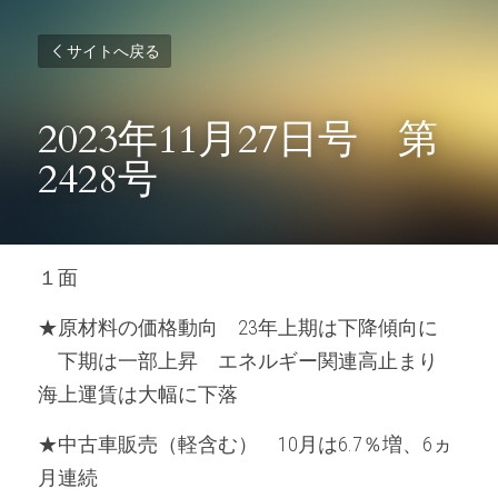
サイトへ戻る
2023年11月27日号　第
2428号
１面
★原材料の価格動向　23年上期は下降傾向に
　下期は一部上昇　エネルギー関連高止まり　
海上運賃は大幅に下落
★中古車販売（軽含む）　10月は6.7％増、6ヵ
月連続