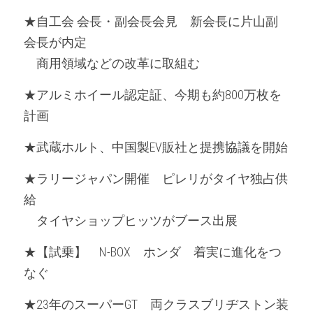
★自工会 会長・副会長会見　新会長に片山副
会長が内定
　商用領域などの改革に取組む
★アルミホイール認定証、今期も約800万枚を
計画
★武蔵ホルト、中国製EV販社と提携協議を開始
★ラリージャパン開催　ピレリがタイヤ独占供
給
　タイヤショップヒッツがブース出展
★【試乗】　N-BOX　ホンダ　着実に進化をつ
なぐ
★23年のスーパーGT　両クラスブリヂストン装