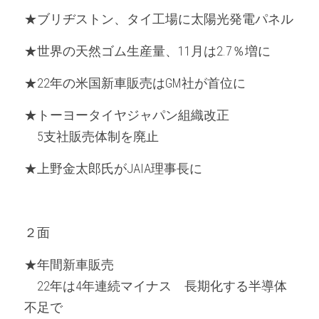
★ブリヂストン、タイ工場に太陽光発電パネル
★世界の天然ゴム生産量、11月は2.7％増に
★22年の米国新車販売はGM社が首位に
★トーヨータイヤジャパン組織改正
　5支社販売体制を廃止
★上野金太郎氏がJAIA理事長に
２面
★年間新車販売
　22年は4年連続マイナス　長期化する半導体
不足で