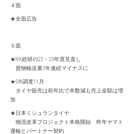
４面
★全面広告
５面
★NX総研の22・23年度見直し
　貨物輸送量2年連続マイナスに
★GfK調査11月
　タイヤ販売は前年比で本数減も売上金額は増
加 
★日本ミシュランタイヤ
　物流改革プロジェクト本格開始　昨年ヤマト
運輸とパートナー契約