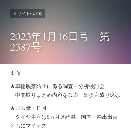
サイトへ戻る
2023年1月16日号　第
2387号
１面
★車輪脱落防止に係る調査・分析検討会
　中間取りまとめ内容を公表　新提言盛り込む
★ゴム量・11月
　タイヤ生産は8ヵ月連続減　国内・輸出出荷
ともにマイナス